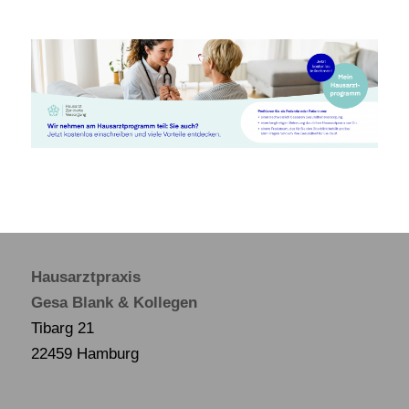
Hausarztpraxis
Gesa Blank & Kollegen
Tibarg 21
22459 Hamburg