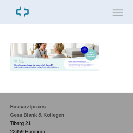
Hausarztpraxis
Gesa Blank & Kollegen
Tibarg 21
22459 Hamburg